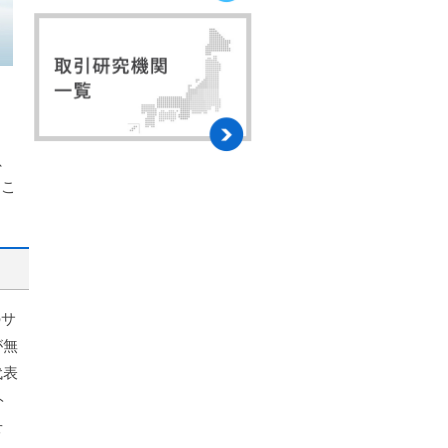
、
とこ
のサ
が無
代表
ト
せ