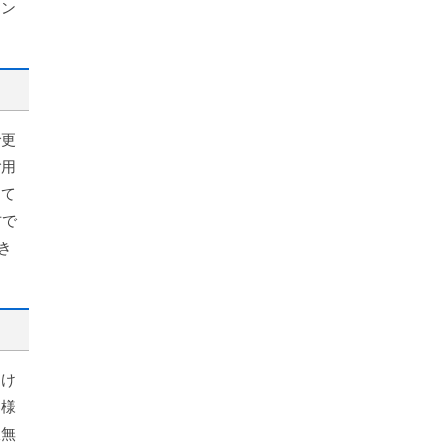
イン
で更
ご用
って
方で
き
しけ
客様
限無