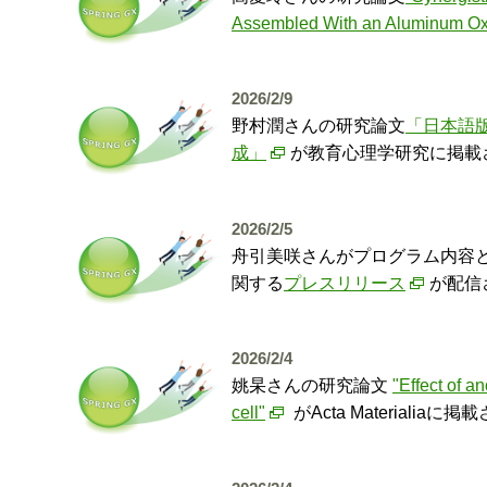
Assembled With an Aluminum Ox
2026/2/9
野村潤さんの研究論文
「日本語版心理
成」
が教育心理学研究に掲載
2026/2/5
舟引美咲さんがプログラム内容と
関する
プレスリリース
が配信
2026/2/4
姚杲さんの研究論文
"Effect of a
cell"
がActa Material