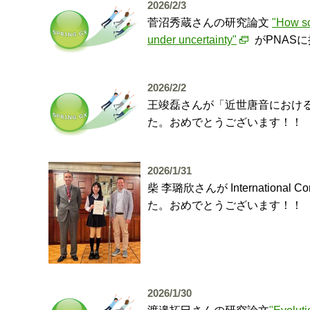
2026/2/3
菅沼秀蔵さんの研究論文
"How so
under uncertainty"
がPNAS
2026/2/2
王竣磊さんが「近世唐音における
た。おめでとうございます！！
2026/1/31
柴 李璐欣さんが International Conf
た。おめでとうございます！！
2026/1/30