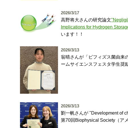
2026/3/17
高野将大さんの研究論文
"Neglig
Implications for Hydrogen Storag
います！！
2026/3/13
翁晴さんが「ビフィズス菌由来の
ームサイエンスフェスタ学生奨
2026/3/13
劉一帆さんが "Development of charge
第70回Biophysical Soc