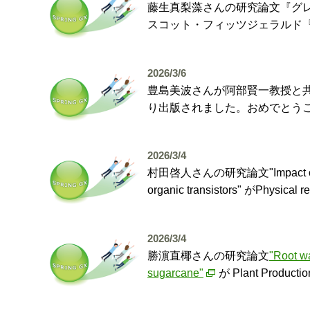
藤生真梨藻さんの研究論文『グレ
スコット・フィッツジェラルド『
2026/3/6
豊島美波さんが阿部賢一教授と
り出版されました。おめでとう
2026/3/4
村田啓人さんの研究論文"Impact of gate die
organic transistors" がP
2026/3/4
勝濵直椰さんの研究論文
"Root wa
sugarcane"
が Plant Prod