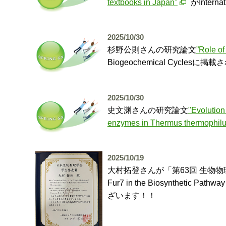
textbooks in Japan"
がIntern
2025/10/30
杉野公則さんの研究論文
”Role of
Biogeochemical Cycl
2025/10/30
史文渊さんの研究論文
"Evolution
enzymes in Thermus thermophilu
2025/10/19
大村拓登さんが「第63回 生物物理学会」(9/24
Fur7 in the Biosynthet
ざいます！！