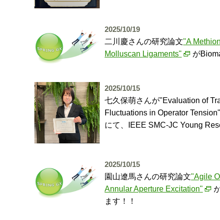
2025/10/19
二川慶さんの研究論文
"A Methion
Molluscan Ligaments"
がBio
2025/10/15
七久保萌さんが"Evaluation of Tractor 
Fluctuations in Operator Tens
にて、IEEE SMC-JC Young
2025/10/15
園山遼馬さんの研究論文
"Agile 
Annular Aperture Excitation"
が
ます！！