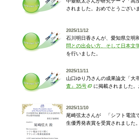
中臺航太さんが研究テーマ「高浸
されました。おめでとうござい
2025/11/12
石川明日香さんが、愛知県立明和
問との出会い方、そして日本文
を行いました。
2025/11/11
山口ゆり乃さんの成果論文「大
査』35号
に掲載されました。
2025/11/10
尾崎弦太さんが 「シフト電流で
生優秀発表賞を受賞されました