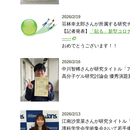
2026/2/19
荘林幸太郎さんが所属する研究
【記者発表】
「貼る」新型コロ
――
おめでとうございます！！
2026/2/16
中川智稀さんが研究タイトル「
高分子ゲル研究討論会 優秀演
2026/2/13
江南沙里菜さんが研究タイトル「
護科学学会学術集会おいて若手