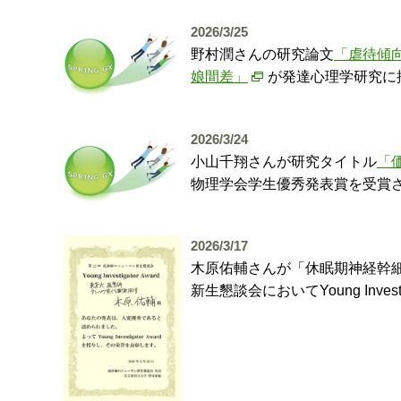
2026/3/25
野村潤さんの研究論文
「虐待傾
娘間差」
が発達心理学研究に
2026/3/24
小山千翔さんが研究タイトル
「価
物理学会学生優秀発表賞を受賞
2026/3/17
木原佑輔さんが「休眠期神経幹
新生懇談会においてYoung Inve